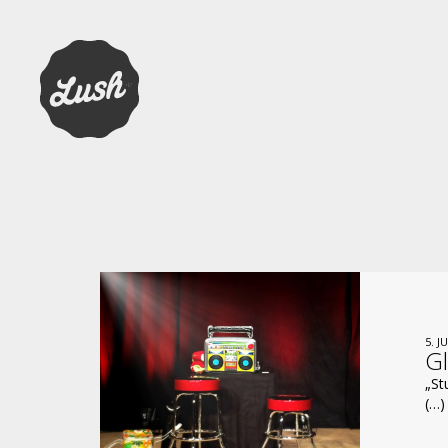
5. J
Gl
„St
(…)